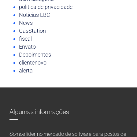
politica de privacidade
Noticias LBC
News
GasStation
fiscal
Envato
Depoimentos
clientenovo
alerta
Algumas informações
Somos líder no mercado de software para postos de