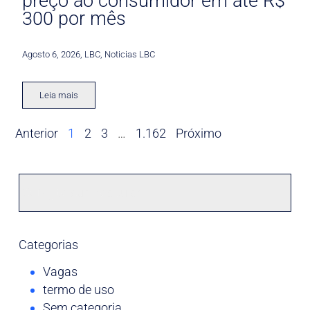
preço ao consumidor em até R$
300 por mês
Agosto 6, 2026
,
LBC
,
Noticias LBC
Leia mais
Anterior
1
2
3
…
1.162
Próximo
Categorias
Vagas
termo de uso
Sem categoria