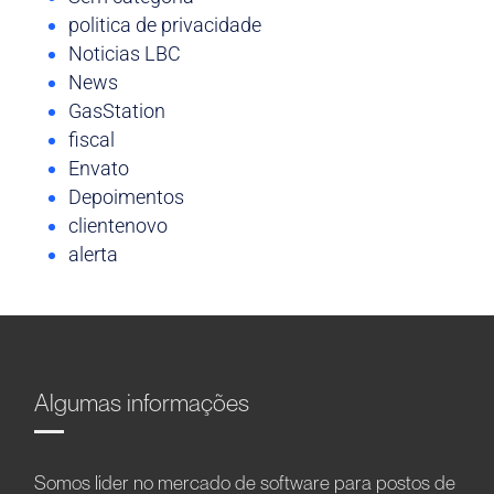
politica de privacidade
Noticias LBC
News
GasStation
fiscal
Envato
Depoimentos
clientenovo
alerta
Algumas informações
Somos líder no mercado de software para postos de