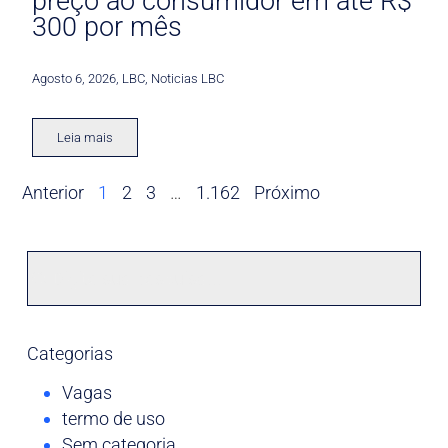
preço ao consumidor em até R$
300 por mês
Agosto 6, 2026
,
LBC
,
Noticias LBC
Leia mais
Anterior
1
2
3
…
1.162
Próximo
Categorias
Vagas
termo de uso
Sem categoria