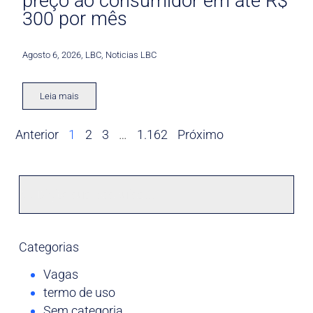
preço ao consumidor em até R$
300 por mês
Agosto 6, 2026
,
LBC
,
Noticias LBC
Leia mais
Anterior
1
2
3
…
1.162
Próximo
Categorias
Vagas
termo de uso
Sem categoria