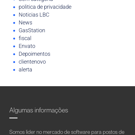
politica de privacidade
Noticias LBC
News
GasStation
fiscal
Envato
Depoimentos
clientenovo
alerta
Algumas informações
Somos líder no mercado de software para postos de