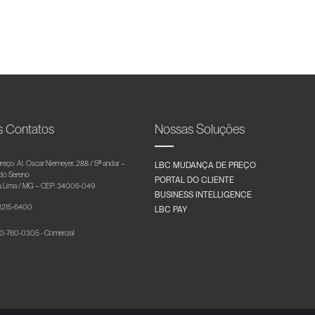
s Contatos
Nossas Soluções
reço: Al. Oscar Niemeyer, 288 / 5º andar –
LBC MUDANÇA DE PREÇO
 do Sereno
PORTAL DO CLIENTE
 Lima / MG – CEP: 34006-049
BUSINESS INTELLIGENCE
 3215-6400
LBC PAY
-760-0305 - Comercial