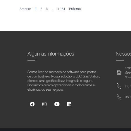
Anterior
1
2
3
…
1.161
Próximo
Algumas informações
Nosso
Ende
Somos líder no mercado de software para postos
Vale
de combustíveis. Nossa solução, o LBC Gas Station,
Nova
oferece uma gestão eficaz, integrada e segura.
Reduzimos custos operacionais e melhoramos a
(31)
eficiência do seu negócio.
0800