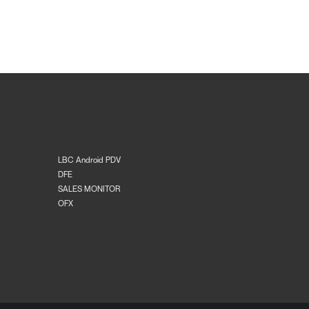
LBC Android PDV
DFE
SALES MONITOR
OFX