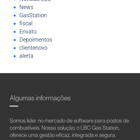
News
GasStation
fiscal
Envato
Depoimentos
clientenovo
alerta
Algumas informações
Somos líder no mercado de software para postos de
combustíveis. Nossa solução, o LBC Gas Station,
oferece uma gestão eficaz, integrada e segura.