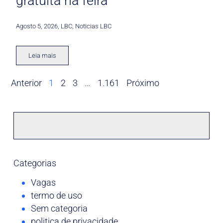
gratuita na feira
Agosto 5, 2026
,
LBC
,
Noticias LBC
Leia mais
Anterior
1
2
3
…
1.161
Próximo
Categorias
Vagas
termo de uso
Sem categoria
politica de privacidade