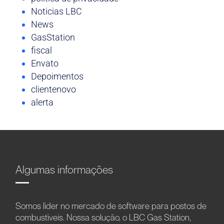
Noticias LBC
News
GasStation
fiscal
Envato
Depoimentos
clientenovo
alerta
Algumas informações
Somos líder no mercado de software para postos de
combustíveis. Nossa solução, o LBC Gas Station,