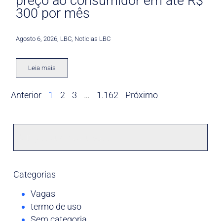
preço ao consumidor em até R$
300 por mês
Agosto 6, 2026
,
LBC
,
Noticias LBC
Leia mais
Anterior
1
2
3
…
1.162
Próximo
Categorias
Vagas
termo de uso
Sem categoria