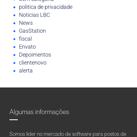
politica de privacidade
Noticias LBC
News
GasStation
fiscal
Envato
Depoimentos
clientenovo
alerta
Algumas informações
Somos líder no mercado de software para postos de