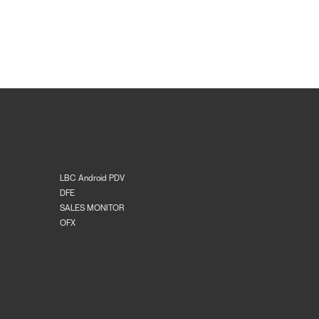
LBC Android PDV
DFE
SALES MONITOR
OFX