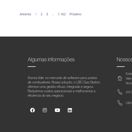
Anterior
1
2
3
…
1.162
Próximo
Algumas informações
Nosso
Ende
Somos líder no mercado de software para postos
Vale
de combustíveis. Nossa solução, o LBC Gas Station,
Nova
oferece uma gestão eficaz, integrada e segura.
Reduzimos custos operacionais e melhoramos a
(31)
eficiência do seu negócio.
0800