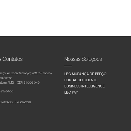
s Contatos
Nossas Soluções
reço: Al. Oscar Niemeyer, 288 / 5º andar –
LBC MUDANÇA DE PREÇO
 do Sereno
PORTAL DO CLIENTE
 Lima / MG – CEP: 34006-049
BUSINESS INTELLIGENCE
 3215-6400
LBC PAY
-760-0305 - Comercial