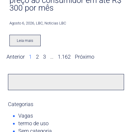
preço ao consumidor em até R$
300 por mês
Agosto 6, 2026
,
LBC
,
Noticias LBC
Leia mais
Anterior
1
2
3
…
1.162
Próximo
Categorias
Vagas
termo de uso
Sem categoria