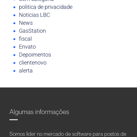
politica de privacidade
Noticias LBC
News
GasStation
fiscal
Envato
Depoimentos
clientenovo
alerta
Algumas informações
Somos líder no mercado de software para postos de