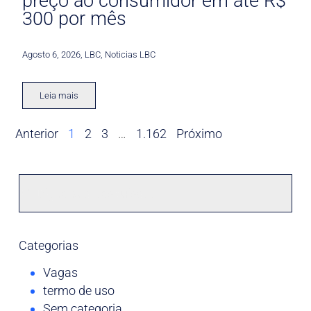
preço ao consumidor em até R$
300 por mês
Agosto 6, 2026
,
LBC
,
Noticias LBC
Leia mais
Anterior
1
2
3
…
1.162
Próximo
Categorias
Vagas
termo de uso
Sem categoria