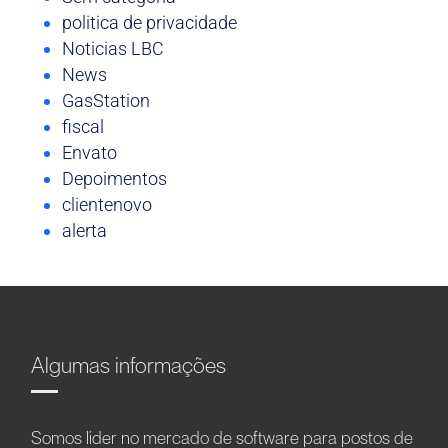
politica de privacidade
Noticias LBC
News
GasStation
fiscal
Envato
Depoimentos
clientenovo
alerta
Algumas informações
Somos líder no mercado de software para postos de