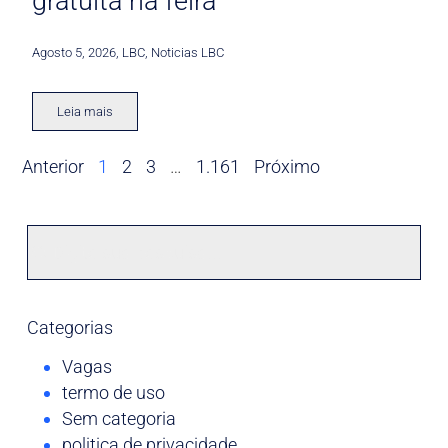
gratuita na feira
Agosto 5, 2026
,
LBC
,
Noticias LBC
Leia mais
Anterior
1
2
3
…
1.161
Próximo
Categorias
Vagas
termo de uso
Sem categoria
politica de privacidade