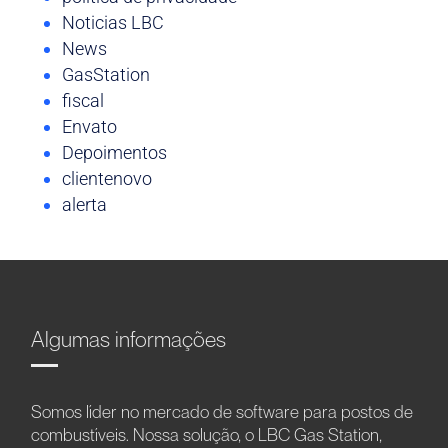
Noticias LBC
News
GasStation
fiscal
Envato
Depoimentos
clientenovo
alerta
Algumas informações
Somos líder no mercado de software para postos de
combustíveis. Nossa solução, o LBC Gas Station,