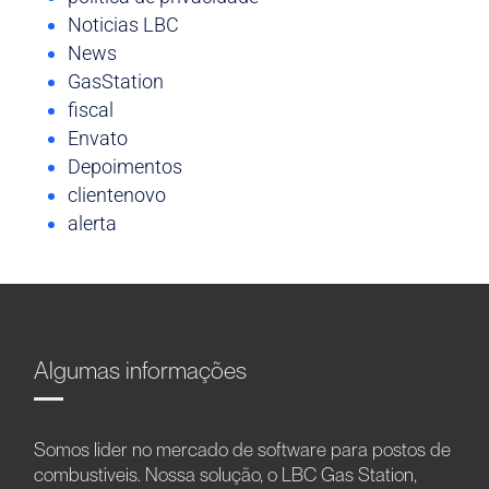
Noticias LBC
News
GasStation
fiscal
Envato
Depoimentos
clientenovo
alerta
Algumas informações
Somos líder no mercado de software para postos de
combustíveis. Nossa solução, o LBC Gas Station,