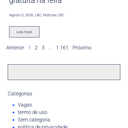
gratuita na feira
Agosto 5, 2026
,
LBC
,
Noticias LBC
Leia mais
Anterior
1
2
3
…
1.161
Próximo
Categorias
Vagas
termo de uso
Sem categoria
politica de privacidade