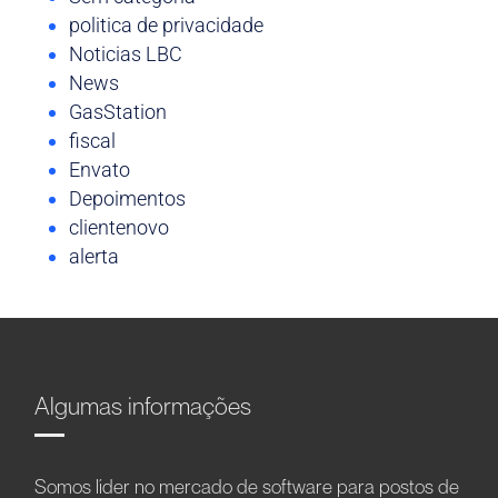
politica de privacidade
Noticias LBC
News
GasStation
fiscal
Envato
Depoimentos
clientenovo
alerta
Algumas informações
Somos líder no mercado de software para postos de