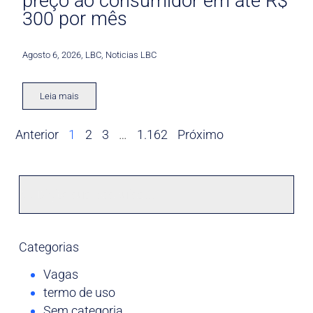
preço ao consumidor em até R$
300 por mês
Agosto 6, 2026
,
LBC
,
Noticias LBC
Leia mais
Anterior
1
2
3
…
1.162
Próximo
Categorias
Vagas
termo de uso
Sem categoria