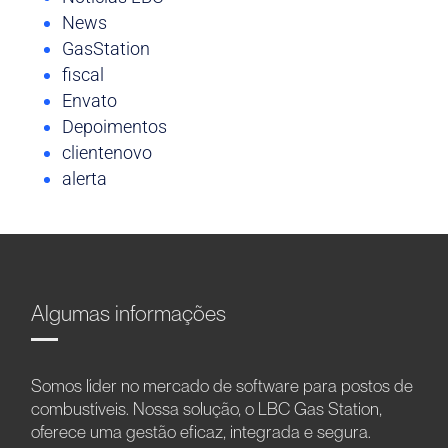
News
GasStation
fiscal
Envato
Depoimentos
clientenovo
alerta
Algumas informações
Somos líder no mercado de software para postos de
combustíveis. Nossa solução, o LBC Gas Station,
oferece uma gestão eficaz, integrada e segura.