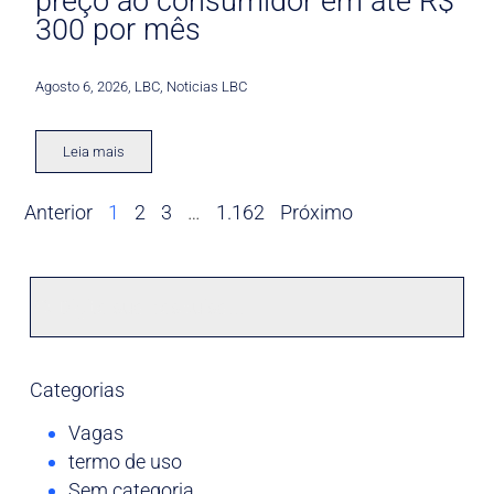
preço ao consumidor em até R$
300 por mês
Agosto 6, 2026
,
LBC
,
Noticias LBC
Leia mais
Anterior
1
2
3
…
1.162
Próximo
Categorias
Vagas
termo de uso
Sem categoria