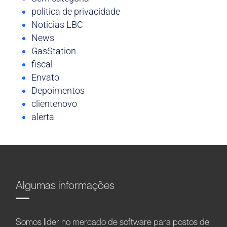
politica de privacidade
Noticias LBC
News
GasStation
fiscal
Envato
Depoimentos
clientenovo
alerta
Algumas informações
Somos líder no mercado de software para postos de