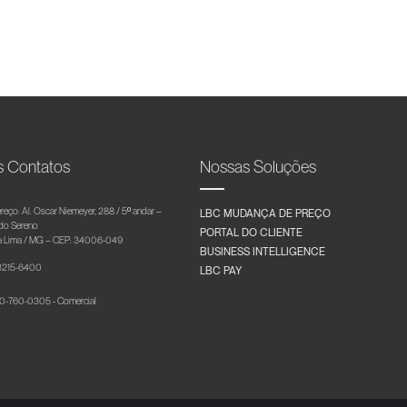
s Contatos
Nossas Soluções
reço: Al. Oscar Niemeyer, 288 / 5º andar –
LBC MUDANÇA DE PREÇO
 do Sereno
PORTAL DO CLIENTE
 Lima / MG – CEP: 34006-049
BUSINESS INTELLIGENCE
 3215-6400
LBC PAY
-760-0305 - Comercial