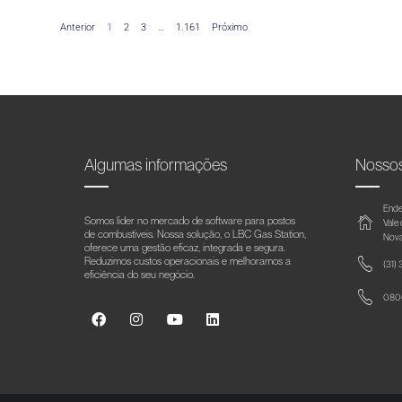
Anterior
1
2
3
…
1.161
Próximo
Algumas informações
Nosso
Ende
Somos líder no mercado de software para postos
Vale
de combustíveis. Nossa solução, o LBC Gas Station,
Nova
oferece uma gestão eficaz, integrada e segura.
Reduzimos custos operacionais e melhoramos a
(31)
eficiência do seu negócio.
0800