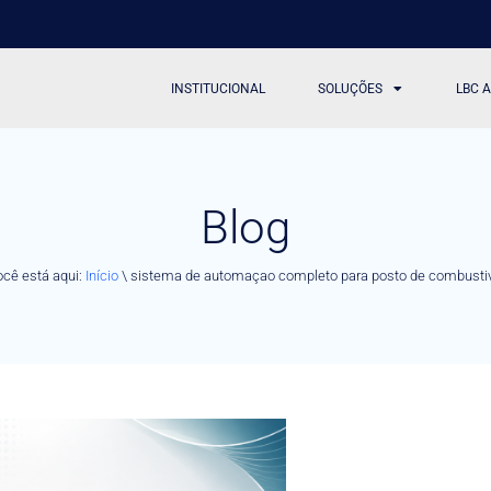
INSTITUCIONAL
SOLUÇÕES
LBC 
Blog
cê está aqui:
Início
\
sistema de automaçao completo para posto de combusti