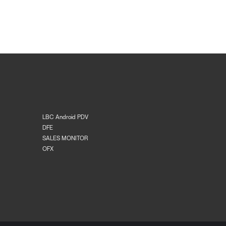
LBC Android PDV
DFE
SALES MONITOR
OFX