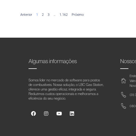
Anterior
1
2
3
…
1.162
Próximo
Algumas informações
Nosso
Ende
Somos líder no mercado de software para postos
Vale
de combustíveis. Nossa solução, o LBC Gas Station,
Nova
oferece uma gestão eficaz, integrada e segura.
Reduzimos custos operacionais e melhoramos a
(31)
eficiência do seu negócio.
0800