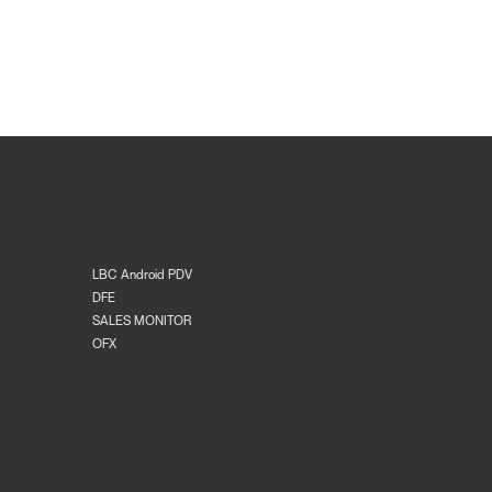
LBC Android PDV
DFE
SALES MONITOR
OFX