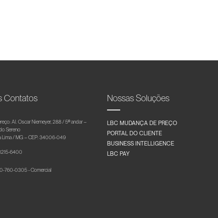
s Contatos
Nossas Soluções
reço: Al. Oscar Niemeyer, 288 / 5º andar –
LBC MUDANÇA DE PREÇO
 do Sereno
PORTAL DO CLIENTE
 Lima / MG – CEP: 34006-049
BUSINESS INTELLIGENCE
 3215-6400
LBC PAY
-760-0305 - Comercial