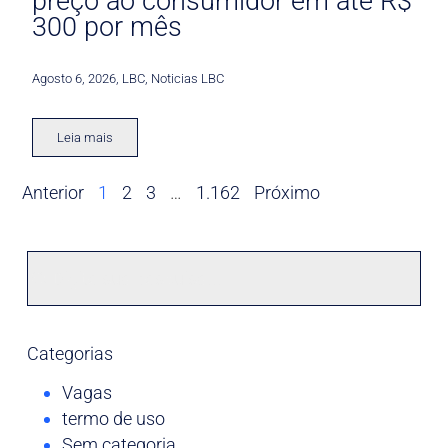
preço ao consumidor em até R$
300 por mês
Agosto 6, 2026
,
LBC
,
Noticias LBC
Leia mais
Anterior
1
2
3
…
1.162
Próximo
Categorias
Vagas
termo de uso
Sem categoria