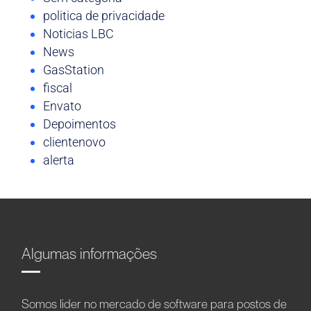
politica de privacidade
Noticias LBC
News
GasStation
fiscal
Envato
Depoimentos
clientenovo
alerta
Algumas informações
Somos líder no mercado de software para postos de