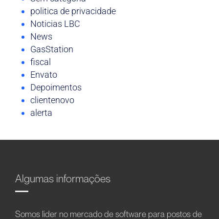
politica de privacidade
Noticias LBC
News
GasStation
fiscal
Envato
Depoimentos
clientenovo
alerta
Algumas informações
Somos líder no mercado de software para postos de