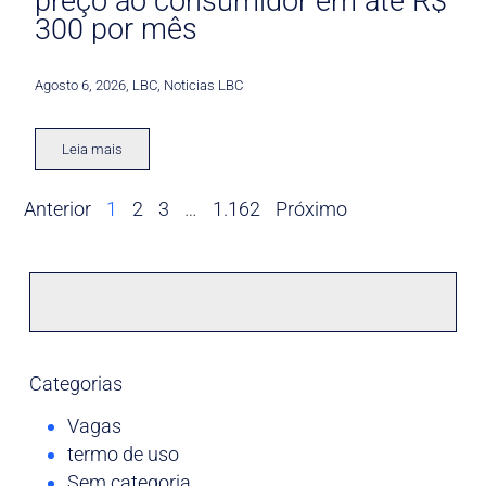
preço ao consumidor em até R$
300 por mês
Agosto 6, 2026
,
LBC
,
Noticias LBC
Leia mais
Anterior
1
2
3
…
1.162
Próximo
Categorias
Vagas
termo de uso
Sem categoria