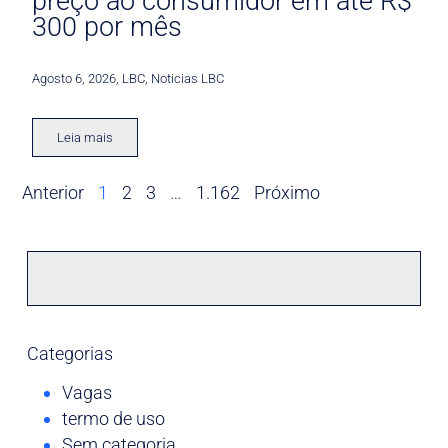
preço ao consumidor em até R$
300 por mês
Agosto 6, 2026
,
LBC
,
Noticias LBC
Leia mais
Anterior
1
2
3
…
1.162
Próximo
Categorias
Vagas
termo de uso
Sem categoria