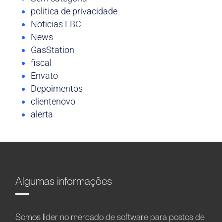
politica de privacidade
Noticias LBC
News
GasStation
fiscal
Envato
Depoimentos
clientenovo
alerta
Algumas informações
Somos líder no mercado de software para postos de