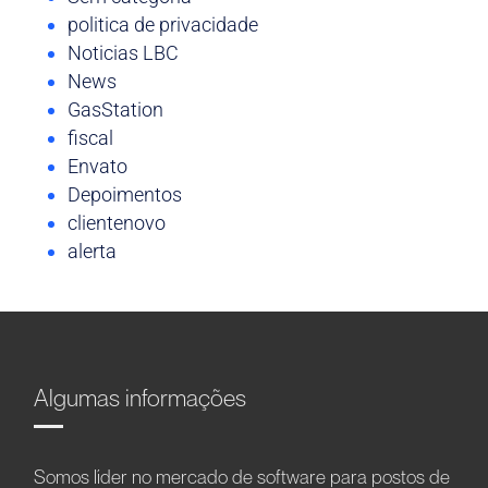
politica de privacidade
Noticias LBC
News
GasStation
fiscal
Envato
Depoimentos
clientenovo
alerta
Algumas informações
Somos líder no mercado de software para postos de