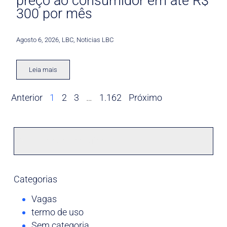
preço ao consumidor em até R$
300 por mês
Agosto 6, 2026
,
LBC
,
Noticias LBC
Leia mais
Anterior
1
2
3
…
1.162
Próximo
Categorias
Vagas
termo de uso
Sem categoria