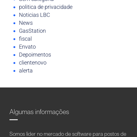
politica de privacidade
Noticias LBC
News
GasStation
fiscal
Envato
Depoimentos
clientenovo
alerta
Algumas informações
Somos líder no mercado de software para postos de