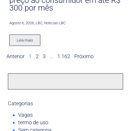
preço ao consumidor em até R$
300 por mês
Agosto 6, 2026
,
LBC
,
Noticias LBC
Leia mais
Anterior
1
2
3
…
1.162
Próximo
Categorias
Vagas
termo de uso
Sem categoria