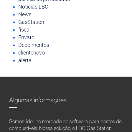
Noticias LBC
News
GasStation
fiscal
Envato
Depoimentos
clientenovo
alerta
Algumas informações
Somos líder no mercado de software para postos de
combustíveis. Nossa solução, o LBC Gas Station,