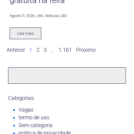
gratuita na feira
Agosto 5, 2026
,
LBC
,
Noticias LBC
Leia mais
Anterior
1
2
3
…
1.161
Próximo
Categorias
Vagas
termo de uso
Sem categoria
politica de privacidade