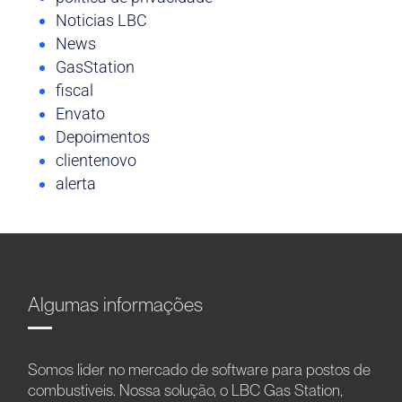
Noticias LBC
News
GasStation
fiscal
Envato
Depoimentos
clientenovo
alerta
Algumas informações
Somos líder no mercado de software para postos de
combustíveis. Nossa solução, o LBC Gas Station,