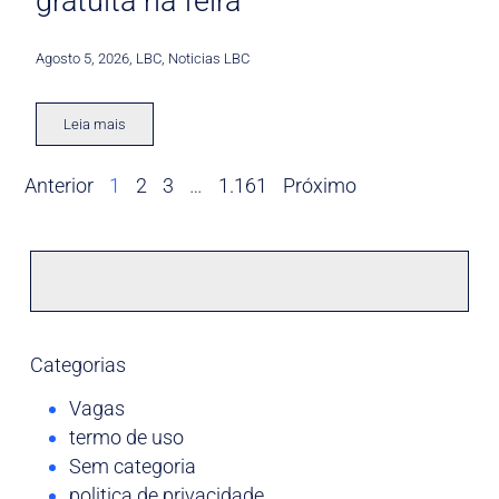
gratuita na feira
Agosto 5, 2026
,
LBC
,
Noticias LBC
Leia mais
Anterior
1
2
3
…
1.161
Próximo
Categorias
Vagas
termo de uso
Sem categoria
politica de privacidade