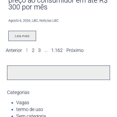
preço ao consumidor em até R$
300 por mês
Agosto 6, 2026
,
LBC
,
Noticias LBC
Leia mais
Anterior
1
2
3
…
1.162
Próximo
Categorias
Vagas
termo de uso
Sem categoria