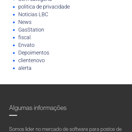
politica de privacidade
Noticias LBC
News
GasStation
fiscal
Envato
Depoimentos
clientenovo
alerta
Algumas informações
Somos líder no mercado de software para postos de