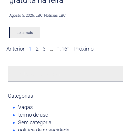
gratuita na feira
Agosto 5, 2026
,
LBC
,
Noticias LBC
Leia mais
Anterior
1
2
3
…
1.161
Próximo
Categorias
Vagas
termo de uso
Sem categoria
politica de privacidade