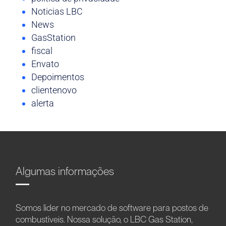
Noticias LBC
News
GasStation
fiscal
Envato
Depoimentos
clientenovo
alerta
Algumas informações
Somos líder no mercado de software para postos de
combustíveis. Nossa solução, o LBC Gas Station,