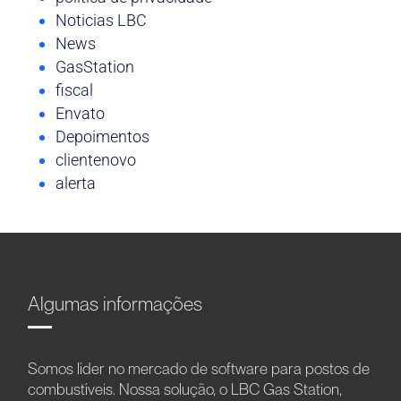
Noticias LBC
News
GasStation
fiscal
Envato
Depoimentos
clientenovo
alerta
Algumas informações
Somos líder no mercado de software para postos de
combustíveis. Nossa solução, o LBC Gas Station,