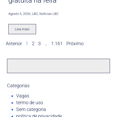
gratuita na feira
Agosto 5, 2026
,
LBC
,
Noticias LBC
Leia mais
Anterior
1
2
3
…
1.161
Próximo
Categorias
Vagas
termo de uso
Sem categoria
politica de privacidade