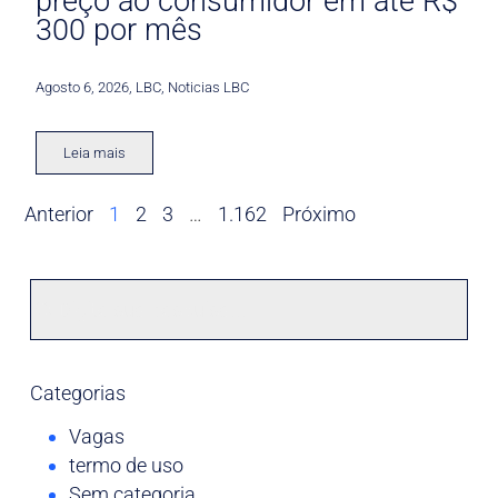
preço ao consumidor em até R$
300 por mês
Agosto 6, 2026
,
LBC
,
Noticias LBC
Leia mais
Anterior
1
2
3
…
1.162
Próximo
Categorias
Vagas
termo de uso
Sem categoria