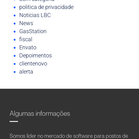
politica de privacidade
Noticias LBC
News
GasStation
fiscal
Envato
Depoimentos
clientenovo
alerta
Algumas informações
Somos líder no mercado de software para postos de