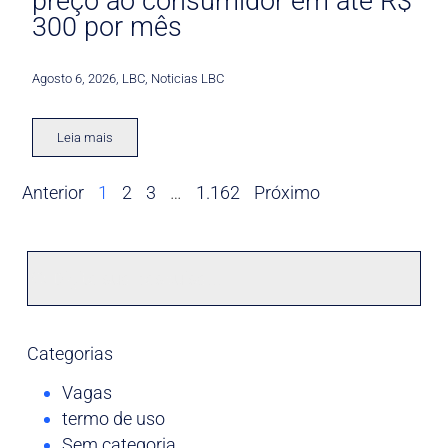
preço ao consumidor em até R$
300 por mês
Agosto 6, 2026
,
LBC
,
Noticias LBC
Leia mais
Anterior
1
2
3
…
1.162
Próximo
Categorias
Vagas
termo de uso
Sem categoria