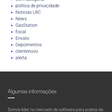
politica de privacidade
Noticias LBC
News
GasStation
fiscal
Envato
Depoimentos
clientenovo
alerta
Algumas informações
Somos líder no mercado de software para postos de