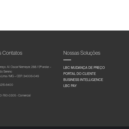
s Contatos
Nossas Soluções
reço: Al. Oscar Niemeyer, 288 / 5º andar –
LBC MUDANÇA DE PREÇO
 do Sereno
PORTAL DO CLIENTE
 Lima / MG – CEP: 34006-049
BUSINESS INTELLIGENCE
 3215-6400
LBC PAY
-760-0305 - Comercial