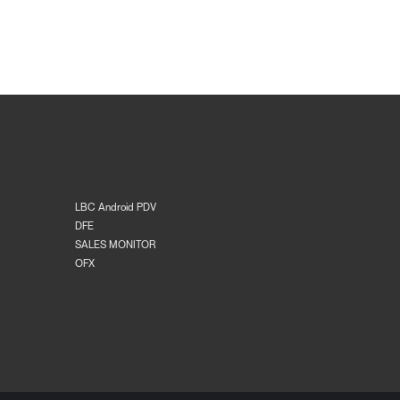
LBC Android PDV
DFE
SALES MONITOR
OFX