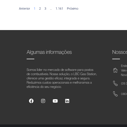
Anterior
1
2
3
…
1.161
Próximo
Algumas informações
Nosso
Ende
Somos líder no mercado de software para postos
Vale
de combustíveis. Nossa solução, o LBC Gas Station,
Nova
oferece uma gestão eficaz, integrada e segura.
Reduzimos custos operacionais e melhoramos a
(31)
eficiência do seu negócio.
0800