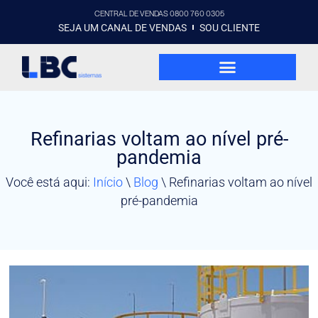
CENTRAL DE VENDAS 0800 760 0305
SEJA UM CANAL DE VENDAS
SOU CLIENTE
Refinarias voltam ao nível pré-
pandemia
Você está aqui:
Início
\
Blog
\
Refinarias voltam ao nível
pré-pandemia