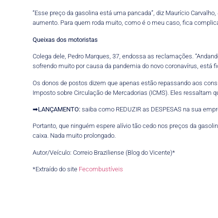
“Esse preço da gasolina está uma pancada”, diz Maurício Carvalho
aumento. Para quem roda muito, como é o meu caso, fica complica
Queixas dos motoristas
Colega dele, Pedro Marques, 37, endossa as reclamações. “Andando 
sofrendo muito por causa da pandemia do novo coronavírus, está fic
Os donos de postos dizem que apenas estão repassando aos consum
Imposto sobre Circulação de Mercadorias (ICMS). Eles ressaltam qu
➡
LANÇAMENTO:
saiba como REDUZIR as DESPESAS na sua empr
Portanto, que ninguém espere alívio tão cedo nos preços da gasol
caixa. Nada muito prolongado.
Autor/Veículo: Correio Braziliense (Blog do Vicente)*
*Extraído do site
Fecombustíveis