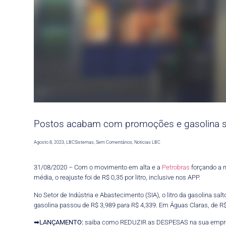
Postos acabam com promoções e gasolina sob
Agosto 8, 2023
,
LBCSistemas
,
Sem Comentários
,
Noticias LBC
31/08/2020 – Com o movimento em alta e a
Petrobras
forçando a 
média, o reajuste foi de R$ 0,35 por litro, inclusive nos APP.
No Setor de Indústria e Abastecimento (SIA), o litro da gasolina sal
gasolina passou de R$ 3,989 para R$ 4,339. Em Águas Claras, de R$
➡
LANÇAMENTO:
saiba como REDUZIR as DESPESAS na sua empr