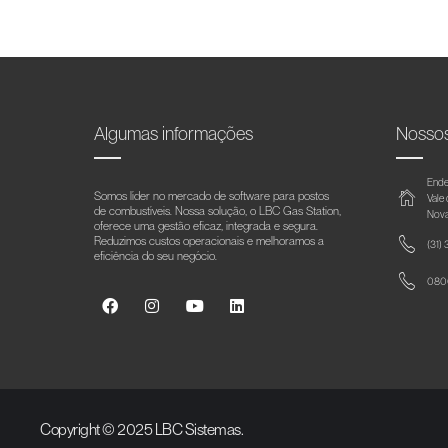
Algumas informações
Nosso
Ende
Somos líder no mercado de software para postos
Vale
de combustíveis. Nossa solução, o LBC Gas Station,
Nova
oferece uma gestão eficaz, integrada e segura.
Reduzimos custos operacionais e melhoramos a
(31)
eficiência do seu negócio.
0800
Copyright © 2025 LBC Sistemas.