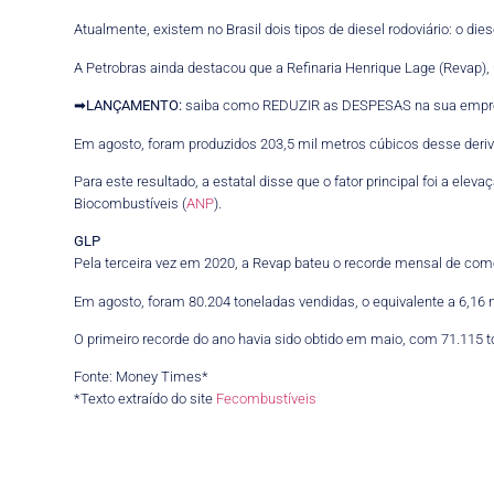
Atualmente, existem no Brasil dois tipos de diesel rodoviário: o die
A Petrobras ainda destacou que a Refinaria Henrique Lage (Revap
➡
LANÇAMENTO:
saiba como REDUZIR as DESPESAS na sua empr
Em agosto, foram produzidos 203,5 mil metros cúbicos desse deriv
Para este resultado, a estatal disse que o fator principal foi a ele
Biocombustíveis (
ANP
).
GLP
Pela terceira vez em 2020, a Revap bateu o recorde mensal de comer
Em agosto, foram 80.204 toneladas vendidas, o equivalente a 6,16 
O primeiro recorde do ano havia sido obtido em maio, com 71.115 t
Fonte: Money Times*
*Texto extraído do site
Fecombustíveis