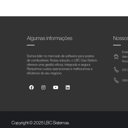
Algumas informações
Nosso
Ende
Somos líder no mercado de software para postos
Vale
de combustíveis. Nossa solução, o LBC Gas Station,
Nova
oferece uma gestão eficaz, integrada e segura.
Reduzimos custos operacionais e melhoramos a
(31)
eficiência do seu negócio.
0800
Copyright © 2025 LBC Sistemas.