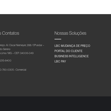
s Contatos
Nossas Soluções
reço: Al. Oscar Niemeyer, 288 / 5º andar –
LBC MUDANÇA DE PREÇO
 do Sereno
PORTAL DO CLIENTE
 Lima / MG – CEP: 34006-049
BUSINESS INTELLIGENCE
 3215-6400
LBC PAY
-760-0305 - Comercial