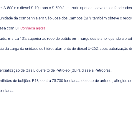
sel S-500 e o diesel S-10, mas o S-500 é utilizado apenas por veículos fabricados
), unidade da companhia em São José dos Campos (SP), também obteve o recor
esa com BI.
Conheça agora!
ado, marca 10% superior ao recorde obtido em março deste ano, quando a produ
vação da carga da unidade de hidrotratamento de diesel U-262, após autorização de
cialização de Gás Liquefeito de Petróleo (GLP), disse a Petrobras.
milhões de botijões P13, contra 75.730 toneladas do recorde anterior, atingido
oneladas.