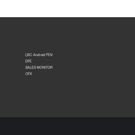
LBC Android PDV
DFE
SALES MONITOR
OFX