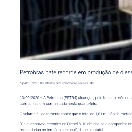
Petrobras bate recorde em produção de dies
Agosto 8, 2023
,
LBCSistemas
,
Sem Comentários
,
Noticias LBC
10/09/2020 – A Petrobras (PETR4) alcançou, pelo terceiro mês cons
companhia em comunicado nesta quarta-feira.
O volume é ligeiramente maior que o total de 1,81 milhão de metro
“Os sucessivos recordes de Diesel S-10 obtidos pela companhia ac
mercadorias no território nacional”, disse a estatal.