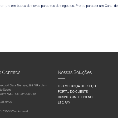
empre em busca de novos parceiros de negócios. Pronto para ser um Canal de V
s Contatos
Nossas Soluções
reço: Al. Oscar Niemeyer, 288 / 5º andar –
LBC MUDANÇA DE PREÇO
 do Sereno
PORTAL DO CLIENTE
 Lima / MG – CEP: 34006-049
BUSINESS INTELLIGENCE
 3215-6400
LBC PAY
-760-0305 - Comercial