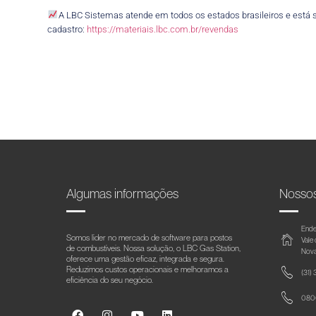
A LBC Sistemas atende em todos os estados brasileiros e está s
cadastro:
https://materiais.lbc.com.br/revendas
Algumas informações
Nosso
Ende
Somos líder no mercado de software para postos
Vale
de combustíveis. Nossa solução, o LBC Gas Station,
Nova
oferece uma gestão eficaz, integrada e segura.
Reduzimos custos operacionais e melhoramos a
(31)
eficiência do seu negócio.
0800