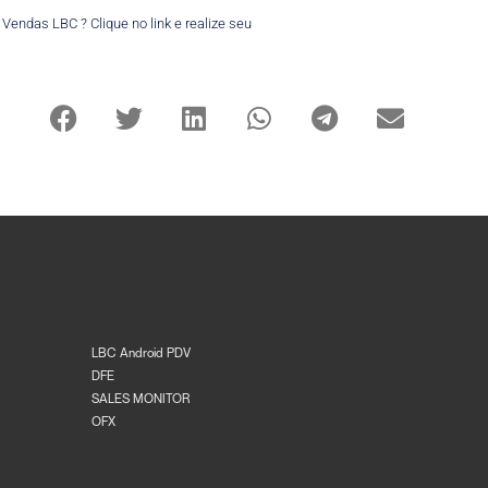
endas LBC ? Clique no link e realize seu
LBC Android PDV
DFE
SALES MONITOR
OFX