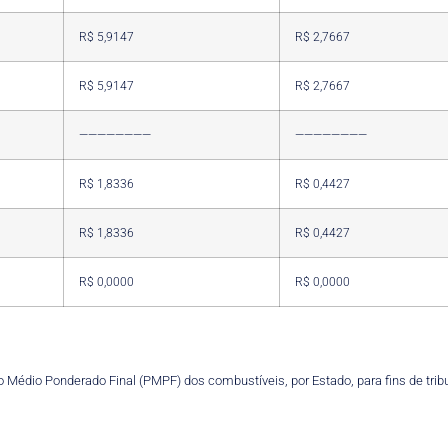
R$ 5,9147
R$ 2,7667
R$ 5,9147
R$ 2,7667
————————
————————
R$ 1,8336
R$ 0,4427
R$ 1,8336
R$ 0,4427
R$ 0,0000
R$ 0,0000
 Médio Ponderado Final (PMPF) dos combustíveis, por Estado, para fins de tribu