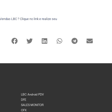
ndas LBC ? Clique no link e realize seu
LBC Android PDV
DFE
SALES MONITOR
OFX