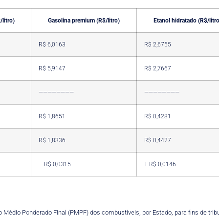
litro)
Gasolina premium (R$/litro)
Etanol hidratado (R$/litro
R$ 6,0163
R$ 2,6755
R$ 5,9147
R$ 2,7667
————————
————————
R$ 1,8651
R$ 0,4281
R$ 1,8336
R$ 0,4427
– R$ 0,0315
+ R$ 0,0146
 Médio Ponderado Final (PMPF) dos combustíveis, por Estado, para fins de tribu