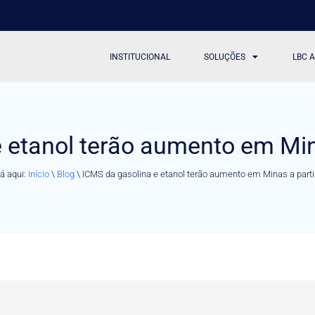
INSTITUCIONAL
SOLUÇÕES
LBC 
 etanol terão aumento em Mina
á aqui:
Início
\
Blog
\
ICMS da gasolina e etanol terão aumento em Minas a partir