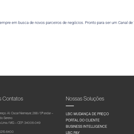
empre em busca de novos parceiros de negócios. Pronto para ser um Canal de Ve
s Contatos
Nossas Soluções
reço: Al. Oscar Niemeyer, 288 / 5º andar –
LBC MUDANÇA DE PREÇO
 do Sereno
PORTAL DO CLIENTE
 Lima / MG – CEP: 34006-049
BUSINESS INTELLIGENCE
 3215-6400
LBC PAY