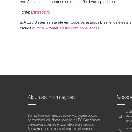
referência para a cobrança da tributação destes produtos.
Fonte:
Minaspetro
📈A LBC Sistemas atende em todos os estados brasileiros e está s
cadastro:
https://materiais.lbc.com.br/revendas
Algumas informações
Nosso
Ende
Somos líder no mercado de software para postos
Vale
de combustíveis. Nossa solução, o LBC Gas Station,
Nova
oferece uma gestão eficaz, integrada e segura.
Reduzimos custos operacionais e melhoramos a
(31)