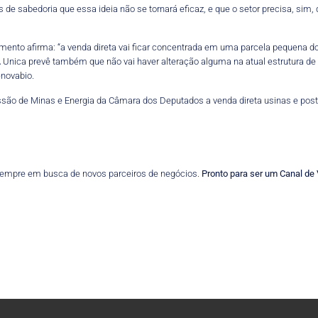
os de sabedoria que essa ideia não se tornará eficaz, e que o setor precisa, si
amento afirma: “a venda direta vai ficar concentrada em uma parcela pequena 
 Unica prevê também que não vai haver alteração alguma na atual estrutura de
enovabio.
ão de Minas e Energia da Câmara dos Deputados a venda direta usinas e posto
 sempre em busca de novos parceiros de negócios.
Pronto para ser um Canal d