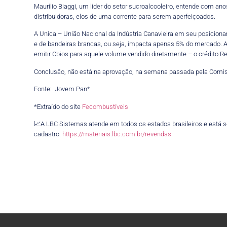
Maurílio Biaggi, um líder do setor sucroalcooleiro, entende com an
distribuidoras, elos de uma corrente para serem aperfeiçoados.
A Unica – União Nacional da Indústria Canavieira em seu posicion
e de bandeiras brancas, ou seja, impacta apenas 5% do mercado. A
emitir Cbios para aquele volume vendido diretamente – o crédito R
Conclusão, não está na aprovação, na semana passada pela Comiss
Fonte: Jovem Pan*
*Extraído do site
Fecombustíveis
📈A LBC Sistemas atende em todos os estados brasileiros e está
cadastro:
https://materiais.lbc.com.br/revendas