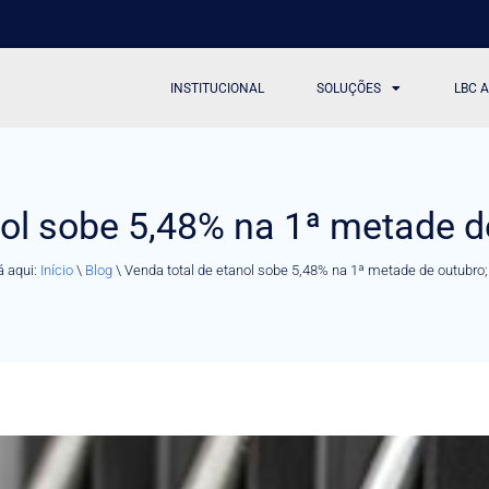
INSTITUCIONAL
SOLUÇÕES
LBC 
nol sobe 5,48% na 1ª metade de
á aqui:
Início
\
Blog
\
Venda total de etanol sobe 5,48% na 1ª metade de outubro;