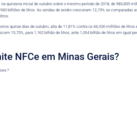
a quinzena inicial de outubro sobre o mesmo período de 2018, de 983,835 milhõ
 12,930 bilhões de litros. As vendas de anidro cresceram 12,73% se comparada
itros.
imeiros quinze dias de outubro, alta de 11,81% contra os 66,026 milhões de litro
cem 15,75%, para 1,162 bilhão de litros, ante 1,004 bilhão de litros em igual p
ite NFCe em Minas Gerais?
eses.*