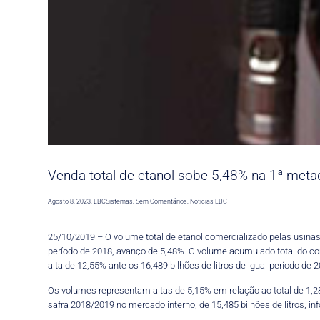
Venda total de etanol sobe 5,48% na 1ª metad
Agosto 8, 2023
,
LBCSistemas
,
Sem Comentários
,
Noticias LBC
25/10/2019 – O volume total de etanol comercializado pelas usinas 
período de 2018, avanço de 5,48%. O volume acumulado total do com
alta de 12,55% ante os 16,489 bilhões de litros de igual período de 
Os volumes representam altas de 5,15% em relação ao total de 1,28
safra 2018/2019 no mercado interno, de 15,485 bilhões de litros, i