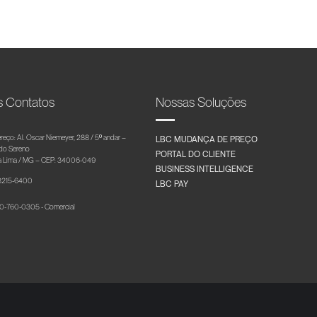
s Contatos
Nossas Soluções
reço: Al. Oscar Niemeyer, 288 / 5º andar –
LBC MUDANÇA DE PREÇO
 do Sereno
PORTAL DO CLIENTE
 Lima / MG – CEP: 34006-049
BUSINESS INTELLIGENCE
 3215-6400
LBC PAY
-760-0305 - Comercial