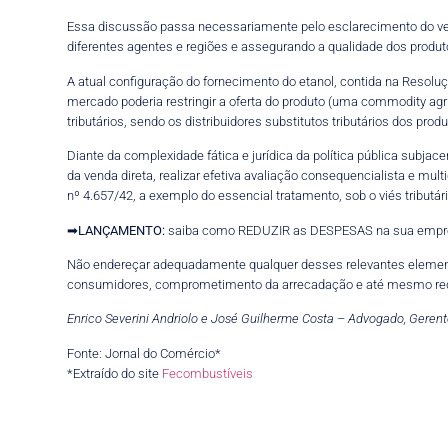
Essa discussão passa necessariamente pelo esclarecimento do verd
diferentes agentes e regiões e assegurando a qualidade dos produt
A atual configuração do fornecimento do etanol, contida na Resolu
mercado poderia restringir a oferta do produto (uma commodity ag
tributários, sendo os distribuidores substitutos tributários dos prod
Diante da complexidade fática e jurídica da política pública subja
da venda direta, realizar efetiva avaliação consequencialista e mul
nº 4.657/42, a exemplo do essencial tratamento, sob o viés tribut
➡
LANÇAMENTO:
saiba como REDUZIR as DESPESAS na sua empr
Não endereçar adequadamente qualquer desses relevantes elementos
consumidores, comprometimento da arrecadação e até mesmo re
Enrico Severini Andriolo e José Guilherme Costa – Advogado, Gerente 
Fonte: Jornal do Comércio*
*Extraído do site
Fecombustíveis