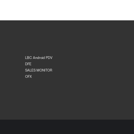
LBC Android PDV
DFE
SALES MONITOR
OFX