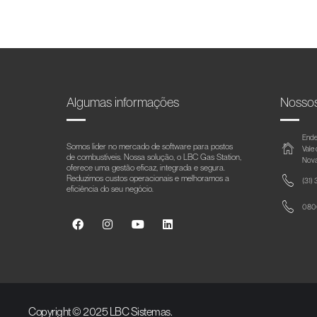
Algumas informações
Nosso
Ende
Somos líder no mercado de software para postos
Vale
de combustíveis. Nossa solução, o LBC Gas Station,
Nova
oferece uma gestão eficaz, integrada e segura.
Reduzimos custos operacionais e melhoramos a
(31)
eficiência do seu negócio.
0800
Copyright © 2025 LBC Sistemas.