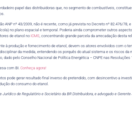
adeiro papel das distribuidoras que, no segmento de combustíveis, constituem
os.
ção ANP nº 43/2009, não é recente, como já prevista no Decreto nº 82.476/78, e
rícola) no plano espacial e temporal. Poderia ainda comprometer outros aspec
utores de etanol no
ICMS
, concentrando grande parcela da arrecadação desta rel
cente à produção e fornecimento de etanol, devem os atores envolvidos com o tem
tidisciplinar da medida, entendendo os porquês do atual sistema e os riscos da 
ário, dado pelo Conselho Nacional de Política Energética – CNPE nas Resoluções
esa com BI.
Conheça agora!
 pode gerar resultado final inverso do pretendido, com desincentivo a invest
dução do consumo do etanol.
Jurídico de Regulatório e Societário da BR Distribuidora, e advogado e Gerente J