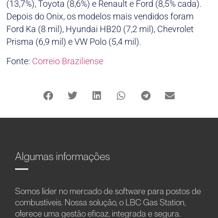
(13,7%), Toyota (8,6%) e Renault e Ford (8,5% cada).
Depois do Onix, os modelos mais vendidos foram
Ford Ka (8 mil), Hyundai HB20 (7,2 mil), Chevrolet
Prisma (6,9 mil) e VW Polo (5,4 mil).
Fonte:
Correio Braziliense
Algumas informações
Somos líder no mercado de software para postos de
combustíveis. Nossa solução, o LBC Gas Station,
oferece uma gestão eficaz, integrada e segura.