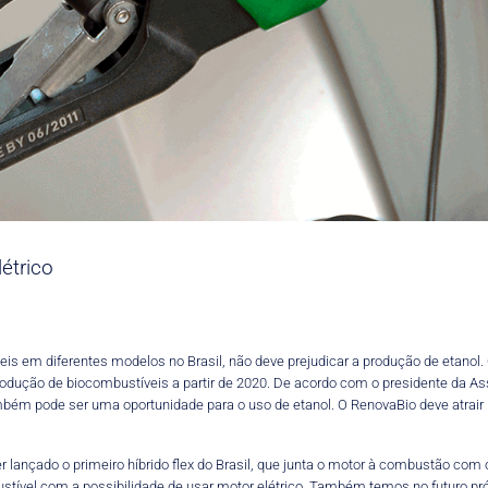
étrico
eis em diferentes modelos no Brasil, não deve prejudicar a produção de etanol.
produção de biocombustíveis a partir de 2020. De acordo com o presidente da A
bém pode ser uma oportunidade para o uso de etanol. O RenovaBio deve atrair in
ser lançado o primeiro híbrido flex do Brasil, que junta o motor à combustão com
tível com a possibilidade de usar motor elétrico. Também temos no futuro próx