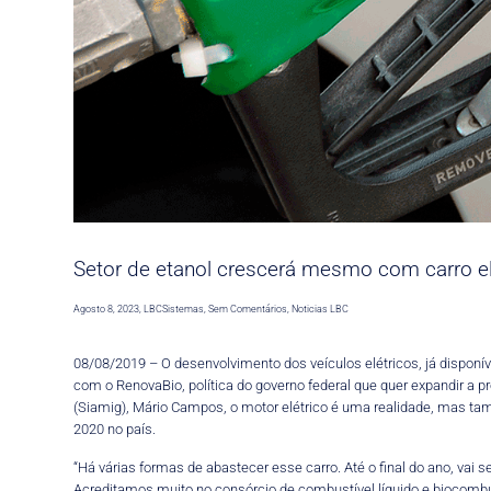
Setor de etanol crescerá mesmo com carro el
Agosto 8, 2023
,
LBCSistemas
,
Sem Comentários
,
Noticias LBC
08/08/2019 – O desenvolvimento dos veículos elétricos, já disponív
com o RenovaBio, política do governo federal que quer expandir a 
(Siamig), Mário Campos, o motor elétrico é uma realidade, mas tam
2020 no país.
“Há várias formas de abastecer esse carro. Até o final do ano, vai 
Acreditamos muito no consórcio de combustível líquido e biocombus