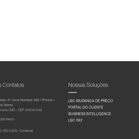
s Contatos
Nossas Soluções
reço: Al. Oscar Niemeyer, 288 / 5º andar –
LBC MUDANÇA DE PREÇO
 do Sereno
PORTAL DO CLIENTE
 Lima / MG – CEP: 34006-049
BUSINESS INTELLIGENCE
 3215-6400
LBC PAY
-760-0305 - Comercial