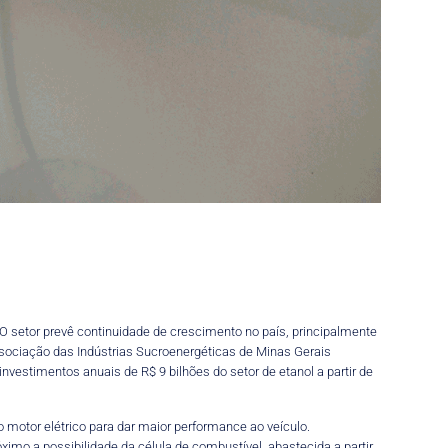
 O setor prevê continuidade de crescimento no país, principalmente
ssociação das Indústrias Sucroenergéticas de Minas Gerais
vestimentos anuais de R$ 9 bilhões do setor de etanol a partir de
 o motor elétrico para dar maior performance ao veículo.
imo a possibilidade da célula de combustível, abastecida a partir