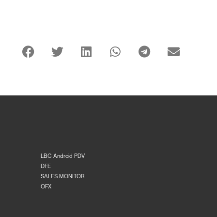
LBC Android PDV
DFE
SALES MONITOR
OFX