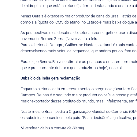
de hidrogênio, que está no etanol”, afirma, destacando o custo e a
Minas Gerais é o terceiro maior produtor de cana do Brasil, atrás 
como a alíquota do ICMS do etanol no Estado é mais baixa do que a
As perspectivas e os desafios do setor sucroenergético foram discu
governador Romeu Zema (Novo) visita a feira.
Para o diretor da Datagro, Guilherme Nastari, o etanol é mais vant
desenvolvendo mais veículos pequenos, que andam pouco, fora dos 
Para ele, o RenovaBio vai estimular as pessoas a consumirem mais 
que é praticamente dobrar o que produzimos hoje”, conclui.
Subsídio da Índia gera reclamação
Enquanto o etanol está em crescimento, o preço do açúcar tem fic
Campos. “Minas é o segundo maior produtor do país, e nossa platafo
maior exportador desse produto do mundo, mas, infelizmente, em 
Neste mês, o Brasil pediu à Organização Mundial do Comércio (OMC)
os subsídios concedidos pelo país. “Essa decisão é significativa, 
*A repórter viajou a convite da Siamig