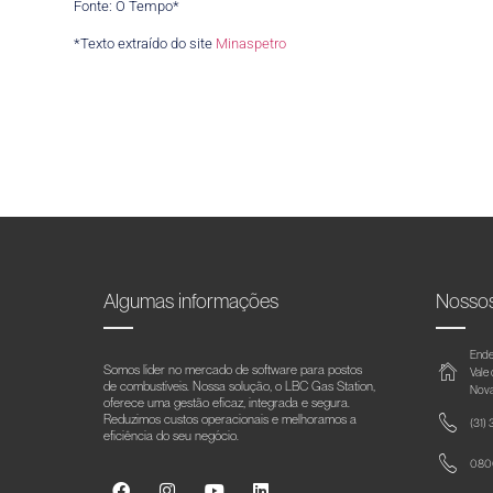
Fonte: O Tempo*
*Texto extraído do site
Minaspetro
Algumas informações
Nosso
Ende
Somos líder no mercado de software para postos
Vale
de combustíveis. Nossa solução, o LBC Gas Station,
Nova
oferece uma gestão eficaz, integrada e segura.
Reduzimos custos operacionais e melhoramos a
(31)
eficiência do seu negócio.
0800