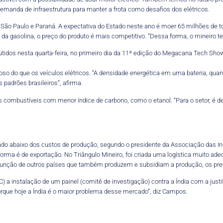
 demanda de infraestrutura para manter a frota como desafios dos elétricos.
de São Paulo e Paraná. A expectativa do Estado neste ano é moer 65 milhões de
 da gasolina, o preço do produto é mais competitivo. “Dessa forma, o mineiro 
tidos nesta quarta-feira, no primeiro dia da 11ª edição do Megacana Tech Show,
ajoso do que os veículos elétricos. “A densidade energética em uma bateria, qua
padrões brasileiros”, afirma.
combustíveis com menor índice de carbono, como o etanol. “Para o setor, é de
ado abaixo dos custos de produção, segundo o presidente da Associação das In
rma é de exportação. No Triângulo Mineiro, foi criada uma logística muito adeq
função de outros países que também produzem e subsidiam a produção, os preç
 a instalação de um painel (comitê de investigação) contra a Índia com a justi
porque hoje a Índia é o maior problema desse mercado”, diz Campos.