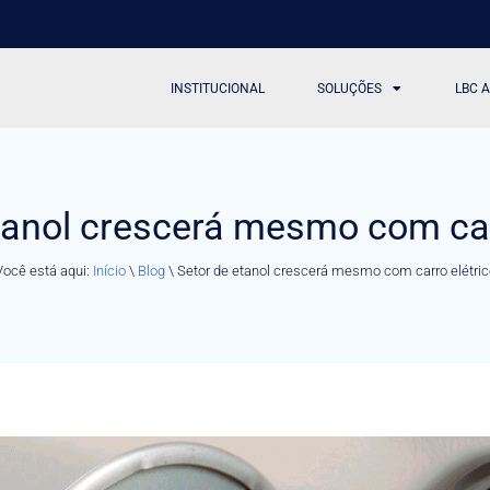
INSTITUCIONAL
SOLUÇÕES
LBC 
tanol crescerá mesmo com car
Você está aqui:
Início
\
Blog
\
Setor de etanol crescerá mesmo com carro elétric