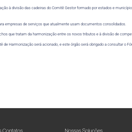
ão à divisão das cadeiras do Comitê Gestor formado por estados e municípios
 para empresas de serviços que atualmente usam documentos consolidados.
hos que tratam da harmonização entre os novos tributos e à divisão de compet
tê de Harmonização será acionado, e este órgão será obrigado a consultar o F
s Contatos
Nossas Soluções