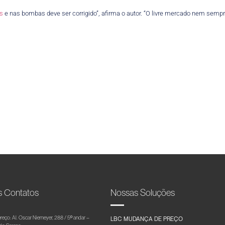
as
e nas bombas deve ser corrigido”, afirma o autor. “O livre mercado nem sem
s Contatos
Nossas Soluções
reço: Al. Oscar Niemeyer, 288 / 5º andar –
LBC MUDANÇA DE PREÇO