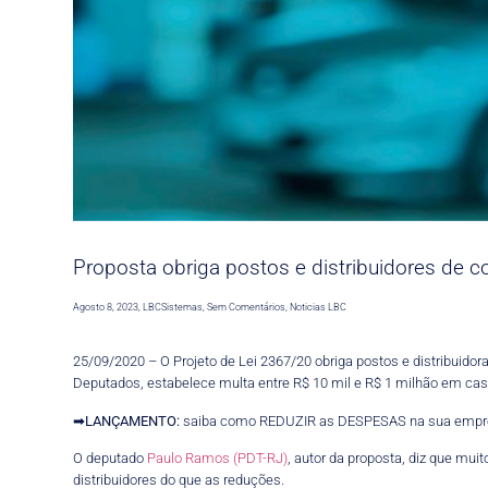
Proposta obriga postos e distribuidores de co
Agosto 8, 2023
,
LBCSistemas
,
Sem Comentários
,
Noticias LBC
25/09/2020 – O Projeto de Lei 2367/20 obriga postos e distribuidor
Deputados, estabelece multa entre R$ 10 mil e R$ 1 milhão em c
➡
LANÇAMENTO:
saiba como REDUZIR as DESPESAS na sua empr
O deputado
Paulo Ramos (PDT-RJ)
, autor da proposta, diz que m
distribuidores do que as reduções.