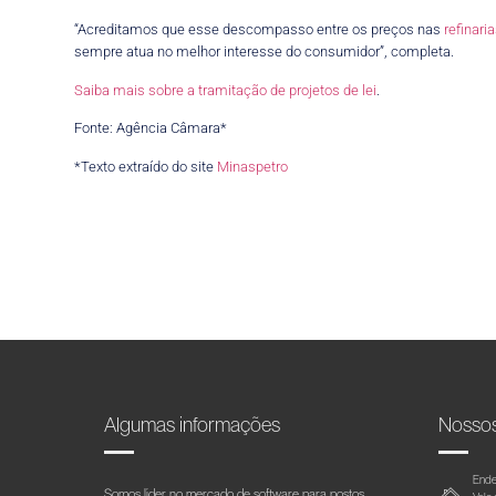
“Acreditamos que esse descompasso entre os preços nas
refinari
sempre atua no melhor interesse do consumidor”, completa.
Saiba mais sobre a tramitação de projetos de lei
.
Fonte: Agência Câmara*
*Texto extraído do site
Minaspetro
Algumas informações
Nosso
Ende
Somos líder no mercado de software para postos