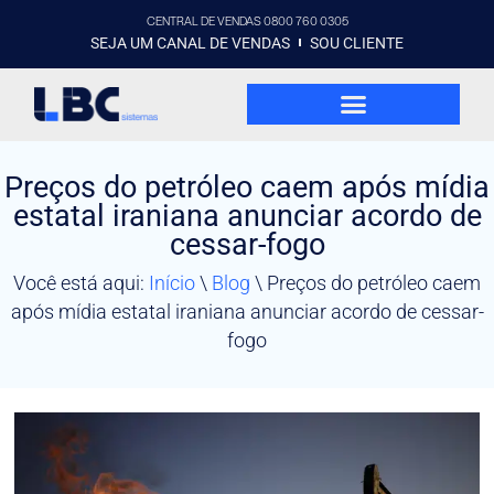
CENTRAL DE VENDAS 0800 760 0305
SEJA UM CANAL DE VENDAS
SOU CLIENTE
Preços do petróleo caem após mídia
estatal iraniana anunciar acordo de
cessar-fogo
Você está aqui:
Início
\
Blog
\
Preços do petróleo caem
após mídia estatal iraniana anunciar acordo de cessar-
fogo