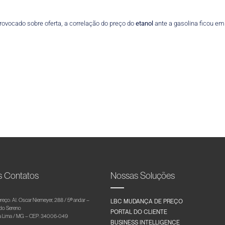
provocado sobre oferta, a correlação do preço do
etanol
ante a gasolina ficou em 
s Contatos
Nossas Soluções
reço: Al. Oscar Niemeyer, 288 / 5º andar –
LBC MUDANÇA DE PREÇO
 do Sereno
PORTAL DO CLIENTE
 Lima / MG – CEP: 34006-049
BUSINESS INTELLIGENCE