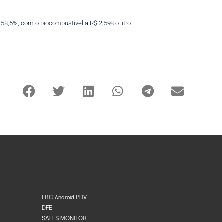
58,5%, com o biocombustível a R$ 2,598 o litro.
LBC Android PDV
DFE
SALES MONITOR