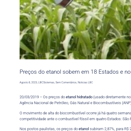
Preços do etanol sobem em 18 Estados e 
Agosto 8, 2023
,
LBCSistemas
,
Sem Comentários
,
Noticias LBC
20/03/2019 – Os preços do
etanol
hidratado
(usado diretamente nos
Agência Nacional de Petróleo, Gás Natural e Biocombustíveis (ANP
O movimento de alta do biocombustível ocorre já há quatro seman
competitividade ante o combustível fóssil em quatro Estados: São 
Nos postos paulistas, os preços do
etanol
subiram 2,87%, para R$ 2