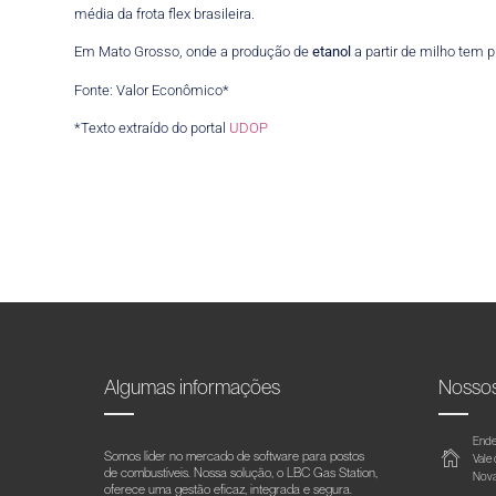
média da frota flex brasileira.
Em Mato Grosso, onde a produção de
etanol
a partir de milho tem 
Fonte: Valor Econômico*
*Texto extraído do portal
UDOP
Algumas informações
Nosso
Ende
Somos líder no mercado de software para postos
Vale
de combustíveis. Nossa solução, o LBC Gas Station,
Nova
oferece uma gestão eficaz, integrada e segura.