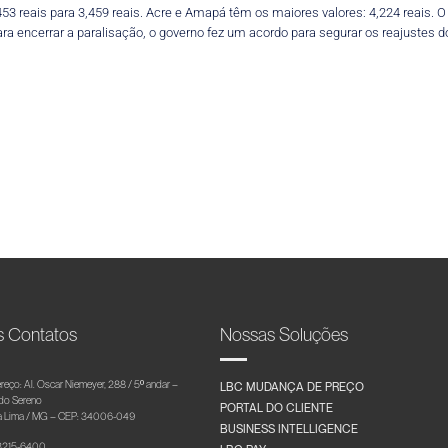
53 reais para 3,459 reais. Acre e Amapá têm os maiores valores: 4,224 reais. O 
a encerrar a paralisação, o governo fez um acordo para segurar os reajustes do
s Contatos
Nossas Soluções
reço: Al. Oscar Niemeyer, 288 / 5º andar –
LBC MUDANÇA DE PREÇO
 do Sereno
PORTAL DO CLIENTE
 Lima / MG – CEP: 34006-049
BUSINESS INTELLIGENCE
 3215-6400