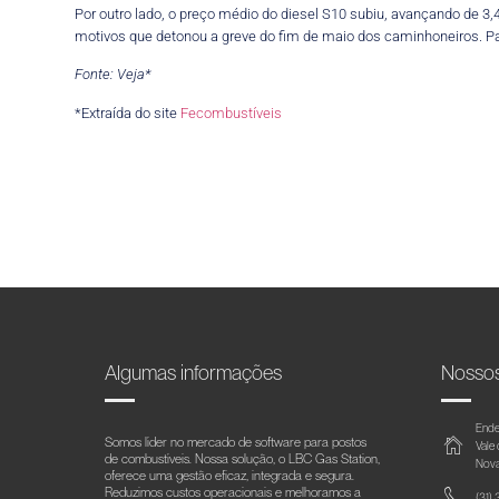
Por outro lado, o preço médio do diesel S10 subiu, avançando de 3,4
motivos que detonou a greve do fim de maio dos caminhoneiros. Par
Fonte: Veja*
*Extraída do site
Fecombustíveis
Algumas informações
Nosso
Ende
Somos líder no mercado de software para postos
Vale
de combustíveis. Nossa solução, o LBC Gas Station,
Nova
oferece uma gestão eficaz, integrada e segura.
Reduzimos custos operacionais e melhoramos a
(31)