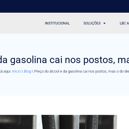
INSTITUCIONAL
SOLUÇÕES
LBC 
da gasolina cai nos postos, m
á aqui:
Início
\
Blog
\
Preço do álcool e da gasolina cai nos postos, mas o do di