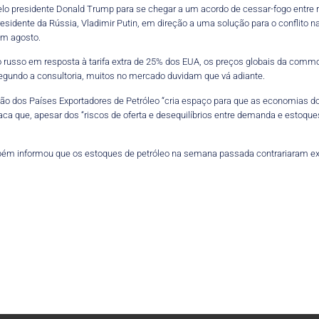
pelo presidente Donald Trump para se chegar a um acordo de cessar-fogo entre 
presidente da Rússia, Vladimir Putin, em direção a uma solução para o conflit
em agosto.
eo russo em resposta à tarifa extra de 25% dos EUA, os preços globais da commo
segundo a consultoria, muitos no mercado duvidam que vá adiante.
ão dos Países Exportadores de Petróleo “cria espaço para que as economias 
aca que, apesar dos “riscos de oferta e desequilíbrios entre demanda e estoques
bém informou que os estoques de petróleo na semana passada contrariaram exp