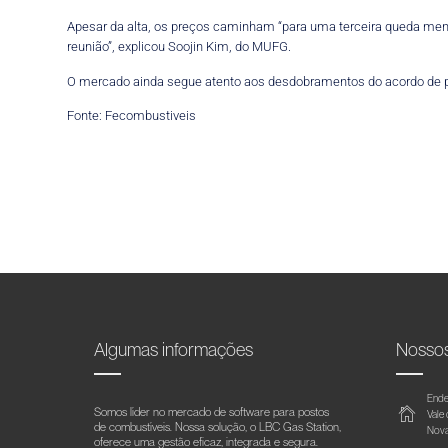
Apesar da alta, os preços caminham “para uma terceira queda men
reunião”, explicou Soojin Kim, do MUFG.
O mercado ainda segue atento aos desdobramentos do acordo de pa
Fonte: Fecombustiveis
Algumas informações
Nosso
Ende
Somos líder no mercado de software para postos
Vale
de combustíveis. Nossa solução, o LBC Gas Station,
Nova
oferece uma gestão eficaz, integrada e segura.