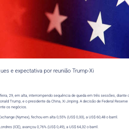
ues e expectativa por reunião Trump-Xi
-feira, 29, em alta, interrompendo sequência de queda em três sessões, diant
onald Trump, e o presidente da China, Xi Jinping. A decisão de Federal Reserve 
nte os negócios.
xchange (Nymex), fechou em alta 0,55% (US$ 0,33), a US$ 60,48 o barril.
Londres (ICE), avançou 0,76% (US$ 0,49), a US$ 64,32 o barril.