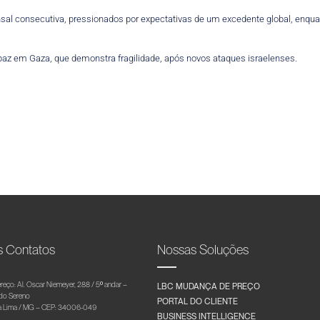
sal consecutiva, pressionados por expectativas de um excedente global, enqu
z em Gaza, que demonstra fragilidade, após novos ataques israelenses.
s Contatos
Nossas Soluções
reço: Al. Oscar Niemeyer, 288 / 5º andar –
LBC MUDANÇA DE PREÇO
 do Sereno
PORTAL DO CLIENTE
 Lima / MG – CEP: 34006-049
BUSINESS INTELLIGENCE