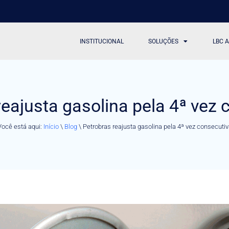
INSTITUCIONAL
SOLUÇÕES
LBC 
reajusta gasolina pela 4ª vez 
Você está aqui:
Início
\
Blog
\
Petrobras reajusta gasolina pela 4ª vez consecutiv