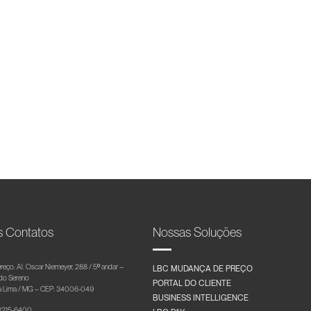
s Contatos
Nossas Soluções
reço: Al. Oscar Niemeyer, 288 / 5º andar –
LBC MUDANÇA DE PREÇO
 do Sereno
PORTAL DO CLIENTE
 Lima / MG – CEP: 34006-049
BUSINESS INTELLIGENCE
 3215-6400