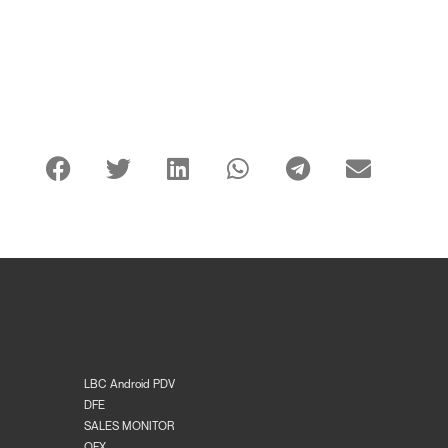
LBC Android PDV
DFE
SALES MONITOR
OFX