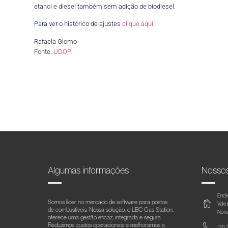
etanol e diesel também sem adição de biodiesel.
Para ver o histórico de ajustes
clique aqui
.
Rafaela Giomo
Fonte:
UDOP
Algumas informações
Nosso
Ende
Somos líder no mercado de software para postos
Vale
de combustíveis. Nossa solução, o LBC Gas Station,
Nova
oferece uma gestão eficaz, integrada e segura.
Reduzimos custos operacionais e melhoramos a
(31)