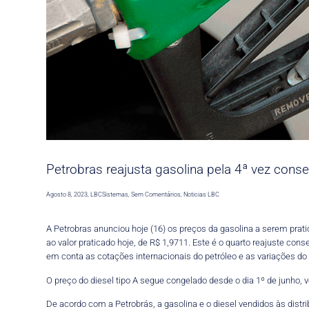
Petrobras reajusta gasolina pela 4ª vez conse
Agosto 8, 2023
,
LBCSistemas
,
Sem Comentários
,
Noticias LBC
A Petrobras anunciou hoje (16) os preços da gasolina a serem pratic
ao valor praticado hoje, de R$ 1,9711. Este é o quarto reajuste co
em conta as cotações internacionais do petróleo e as variações do 
O preço do diesel tipo A segue congelado desde o dia 1º de junho, v
De acordo com a Petrobrás, a gasolina e o diesel vendidos às dist