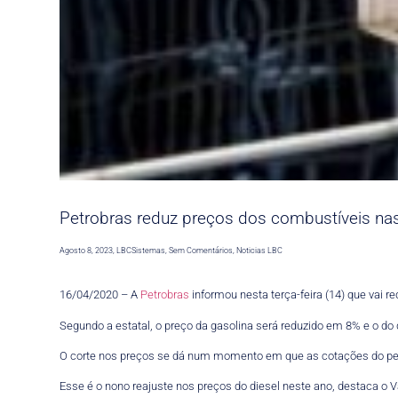
Petrobras reduz preços dos combustíveis nas r
Agosto 8, 2023
,
LBCSistemas
,
Sem Comentários
,
Noticias LBC
16/04/2020 – A
Petrobras
informou nesta terça-feira (14) que vai red
Segundo a estatal, o preço da gasolina será reduzido em 8% e o do
O corte nos preços se dá num momento em que as cotações do pet
Esse é o nono reajuste nos preços do diesel neste ano, destaca o V