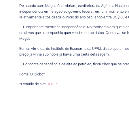
De acordo com Magda Chambriard, ex-diretora da Agência Nacional
independência em relação ao governo federal, em um momento em q
relativamente altos desde o início do ano oscilando entre US$ 60 e 
— É importante mostrar a independência. No momento em que a compa
os ativos que a companhia quer vender, como dutos. Quem vai se 
Magda.
Edmar Almeida, do Instituto de Economia da UFRJ, disse que a medi
preço já vinha subindo e já havia uma certa defasagem:
— Por conta da tendência de alta do petróleo, ficou claro que os pre
Fonte: O Globo*
*Extraído do site
UDOP