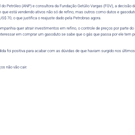
 do Petróleo (ANP) e consultora da Fundação Getúlio Vargas (FGV), a decisão
ue está vendendo ativos não só de refino, mas outros como dutos e gasoduto
US$ 70, o que justifica o reajuste dado pela Petrobras agora.
nhia quer atrair investimentos em refino, o controle de preços por parte do 
interessar em comprar um gasoduto se sabe que o gás que passa por ele tem p
da foi positiva para acabar com as dúvidas de que haviam surgido nos últimos 
ços não vão cair.