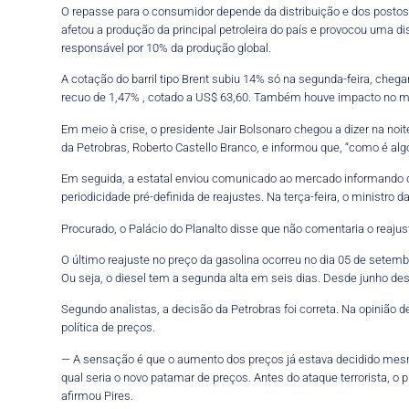
O repasse para o consumidor depende da distribuição e dos postos 
afetou a produção da principal petroleira do país e provocou uma d
responsável por 10% da produção global.
A cotação do barril tipo Brent subiu 14% só na segunda-feira, cheg
recuo de 1,47% , cotado a US$ 63,60. Também houve impacto no me
Em meio à crise, o presidente Jair Bolsonaro chegou a dizer na noit
da Petrobras, Roberto Castello Branco, e informou que, “como é alg
Em seguida, a estatal enviou comunicado ao mercado informando qu
periodicidade pré-definida de reajustes. Na terça-feira, o ministro
Procurado, o Palácio do Planalto disse que não comentaria o reajus
O último reajuste no preço da gasolina ocorreu no dia 05 de setembr
Ou seja, o diesel tem a segunda alta em seis dias. Desde junho dest
Segundo analistas, a decisão da Petrobras foi correta. Na opinião d
política de preços.
— A sensação é que o aumento dos preços já estava decidido mesmo
qual seria o novo patamar de preços. Antes do ataque terrorista, o
afirmou Pires.