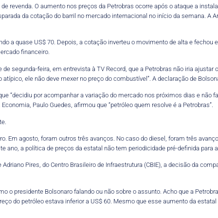
de revenda. O aumento nos preços da Petrobras ocorre após o ataque a instala
isparada da cotação do barril no mercado internacional no início da semana. A 
ando a quase US$ 70. Depois, a cotação inverteu o movimento de alta e fechou 
rcado financeiro.
e de segunda-feira, em entrevista à TV Record, que a Petrobras não iria ajustar
o atípico, ele não deve mexer no preço do combustível”. A declaração de Bolson
e “decidiu por acompanhar a variação do mercado nos próximos dias e não faz
 da Economia, Paulo Guedes, afirmou que “petróleo quem resolve é a Petrobras”.
te.
o. Em agosto, foram outros três avanços. No caso do diesel, foram três avanços
e ano, a política de preços da estatal não tem periodicidade pré-definida para 
e Adriano Pires, do Centro Brasileiro de Infraestrutura (CBIE), a decisão da co
 o presidente Bolsonaro falando ou não sobre o assunto. Acho que a Petrobras
 preço do petróleo estava inferior a US$ 60. Mesmo que esse aumento da estatal